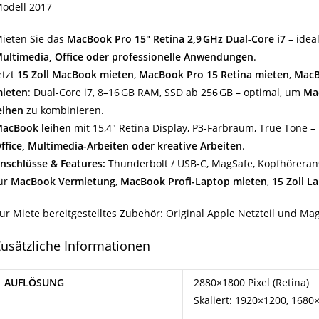
odell 2017
ieten Sie das
MacBook Pro 15″ Retina 2,9 GHz Dual-Core i7
– idea
ultimedia, Office oder professionelle Anwendungen
.
etzt
15 Zoll MacBook mieten
,
MacBook Pro 15 Retina mieten
,
MacB
ieten
: Dual-Core i7, 8–16 GB RAM, SSD ab 256 GB – optimal, um
Ma
eihen
zu kombinieren.
acBook leihen
mit 15,4″ Retina Display, P3‑Farbraum, True Tone – 
ffice, Multimedia-Arbeiten oder kreative Arbeiten
.
nschlüsse & Features:
Thunderbolt / USB‑C, MagSafe, Kopfhöreransc
ür
MacBook Vermietung
,
MacBook Profi-Laptop mieten
,
15 Zoll L
ur Miete bereitgestelltes Zubehör: Original Apple Netzteil und Ma
usätzliche Informationen
AUFLÖSUNG
2880×1800 Pixel (Retina)
Skaliert: 1920×1200, 1680