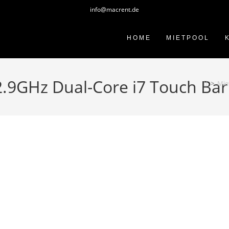
info@macrent.de
HOME
MIETPOOL
2.9GHz Dual-Core i7 Touch Bar
>
Mie