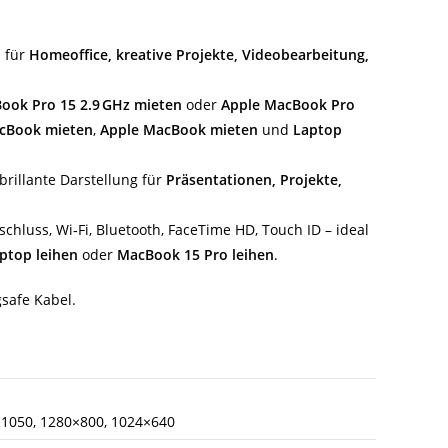
l für
Homeoffice, kreative Projekte, Videobearbeitung,
ook Pro 15 2.9 GHz mieten
oder
Apple MacBook Pro
cBook mieten
,
Apple MacBook mieten
und
Laptop
brillante Darstellung für
Präsentationen, Projekte,
hluss, Wi‑Fi, Bluetooth, FaceTime HD, Touch ID – ideal
aptop leihen
oder
MacBook 15 Pro leihen
.
gsafe Kabel.
×1050, 1280×800, 1024×640