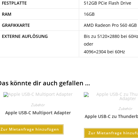
FESTPLATTE
512GB PCie Flash Drive
RAM
16GB
GRAFIKKARTE
AMD Radeon Pro 560 4GB
EXTERNE AUFLÖSUNG
Bis zu 5120×2880 bei 60H
oder
4096×2304 bei 60Hz
Das könnte dir auch gefallen …
Zubehör
Zubehör
Apple USB-C Multiport Adapter
Apple USB-C zu Thunderb
Zur Mietanfrage hinzufügen
Zur Mietanfrage hinzuf