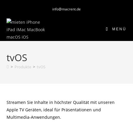
Zum
info@macrent.de
Inhalt
springen
MENÜ
tvOS
>
Produkte
>
tvOS
Streamen Sie Inhalte in höchster Qualität mit unseren
Apple TV Geräten, ideal für Präsentationen und
Multimedia-Anwendungen.