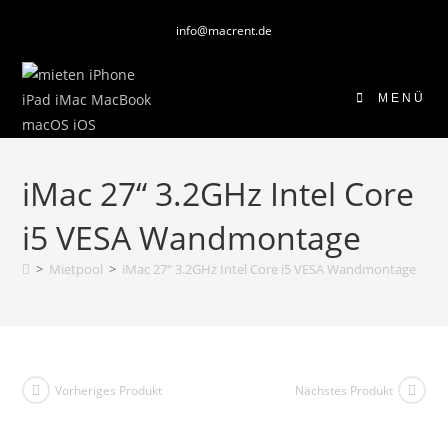
Zum
info@macrent.de
Inhalt
springen
MENÜ
iMac 27“ 3.2GHz Intel Core
i5 VESA Wandmontage
>
Mietpool
>
iMac 27“ 3.2GHz Intel Core i5 VESA Wandmontage
Vorheriges Produkt
Nächstes Produkt