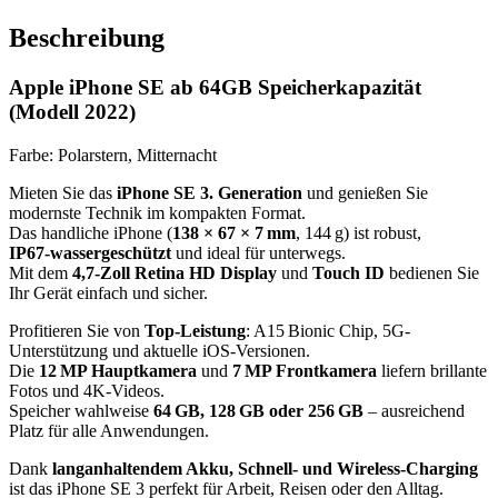
Beschreibung
Apple iPhone SE ab 64GB Speicherkapazität
(Modell 2022)
Farbe: Polarstern, Mitternacht
Mieten Sie das
iPhone SE 3. Generation
und genießen Sie
modernste Technik im kompakten Format.
Das handliche iPhone (
138 × 67 × 7 mm
, 144 g) ist robust,
IP67‑wassergeschützt
und ideal für unterwegs.
Mit dem
4,7‑Zoll Retina HD Display
und
Touch ID
bedienen Sie
Ihr Gerät einfach und sicher.
Profitieren Sie von
Top-Leistung
: A15 Bionic Chip, 5G-
Unterstützung und aktuelle iOS-Versionen.
Die
12 MP Hauptkamera
und
7 MP Frontkamera
liefern brillante
Fotos und 4K‑Videos.
Speicher wahlweise
64 GB, 128 GB oder 256 GB
– ausreichend
Platz für alle Anwendungen.
Dank
langanhaltendem Akku, Schnell- und Wireless-Charging
ist das iPhone SE 3 perfekt für Arbeit, Reisen oder den Alltag.