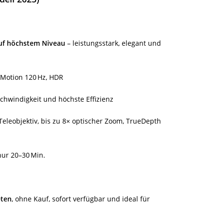
uf höchstem Niveau
– leistungsstark, elegant und
oMotion 120 Hz, HDR
chwindigkeit und höchste Effizienz
Teleobjektiv, bis zu 8× optischer Zoom, TrueDepth
nur 20–30 Min.
eten
, ohne Kauf, sofort verfügbar und ideal für