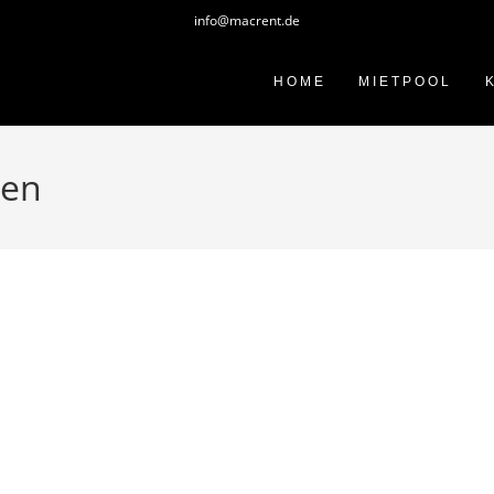
info@macrent.de
HOME
MIETPOOL
ten