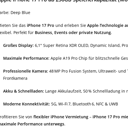
arbe: Deep Blue
ieten Sie das
iPhone 17 Pro
und erleben Sie
Apple-Technologie a
lexibel. Perfekt für
Business, Events oder private Nutzung
.
Großes Display:
6,1″ Super Retina XDR OLED, Dynamic Island, Pr
Maximale Performance:
Apple A19 Pro Chip für blitzschnelle Ges
Professionelle Kamera:
48 MP Pro Fusion System, Ultraweit- und 
Frontkamera
Akku & Schnellladen:
Lange Akkulaufzeit, 50 % Schnellladung in 
Moderne Konnektivität:
5G, Wi‑Fi 7, Bluetooth 6, NFC & UWB
rofitieren Sie von
flexibler iPhone Vermietung
–
iPhone 17 Pro mi
aximale Performance unterwegs
.