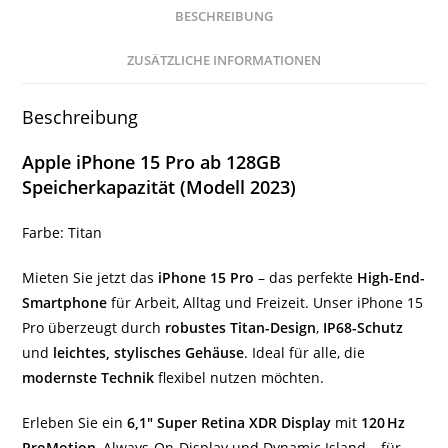
BESCHREIBUNG
ZUSÄTZLICHE INFORMATIONEN
Beschreibung
Apple iPhone 15 Pro ab 128GB
Speicherkapazität (Modell 2023)
Farbe: Titan
Mieten Sie jetzt das
iPhone 15 Pro
– das perfekte
High-End-
Smartphone
für Arbeit, Alltag und Freizeit. Unser iPhone 15
Pro überzeugt durch
robustes Titan-Design
,
IP68-Schutz
und
leichtes, stylisches Gehäuse
. Ideal für alle, die
modernste Technik
flexibel nutzen möchten.
Erleben Sie ein
6,1″ Super Retina XDR Display
mit
120 Hz
ProMotion
, Always-On-Display und Dynamic Island – für