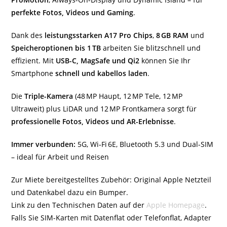
perfekte Fotos, Videos und Gaming
.
Dank des
leistungsstarken A17 Pro Chips
,
8 GB RAM
und
Speicheroptionen bis 1 TB
arbeiten Sie blitzschnell und
effizient. Mit
USB-C, MagSafe und Qi2
können Sie Ihr
Smartphone
schnell und kabellos laden
.
Die
Triple-Kamera
(48 MP Haupt, 12 MP Tele, 12 MP
Ultraweit) plus LiDAR und 12 MP Frontkamera sorgt für
professionelle Fotos, Videos und AR-Erlebnisse
.
Immer verbunden:
5G, Wi‑Fi 6E, Bluetooth 5.3 und Dual-SIM
– ideal für Arbeit und Reisen
Zur Miete bereitgestelltes Zubehör: Original Apple Netzteil
und Datenkabel dazu ein Bumper.
Link zu den Technischen Daten auf der
Apple Homepage
.
Falls Sie SIM-Karten mit Datenflat oder Telefonflat, Adapter