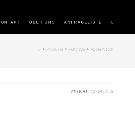
WEBSITE-
KONTAKT
ÜBER UNS
ANFRAGELISTE
SUCHE
>
Produkte
>
watchOS
>
Apple Watch
UMSCHALT
ANSICHT:
12
24
ALLE