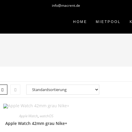
info@macrent.de
HOME
MIETPOOL
Apple Watch
,
watchOS
Apple Watch 42mm grau Nike+